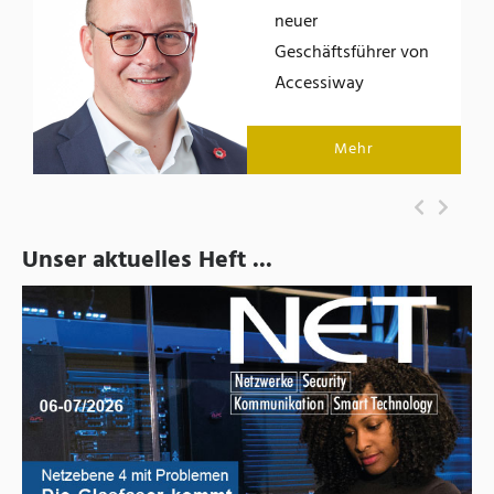
der
neuer
Geschäftsführer von
Accessiway
Mehr
Unser aktuelles Heft ...