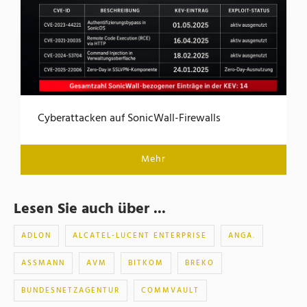
Cyberattacken auf SonicWall-Firewalls
Mehr
Lesen Sie auch über ...
ADLON
ALCATEL-LUCENT ENTERPRISE
ANGA.
ASSMANN
AVM
BITKOM
BREKO
BUNDESNETZAGENTUR
COMMVAULT