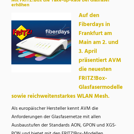
Mit FRITZ!Box die Take-up-Rate bei Glasfaser
erhöhen
Auf den
Fiberdays in
Frankfurt am
Main am 2. und
3. April
präsentiert AVM
die neuesten
FRITZ!Box-
Glasfasermodelle
sowie reichweitenstarkes WLAN Mesh.
Als europäischer Hersteller kennt AVM die
Anforderungen der Glasfasernetze mit allen
Ausbaustufen der Standards AON, GPON und XGS-
PON und bietet mit den FRITZ!Box-Modellen