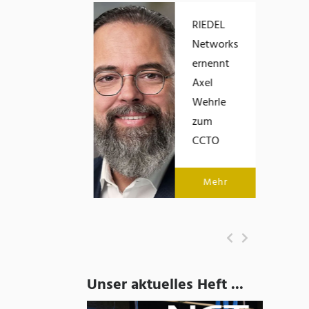
Eric Brabänder
RIEDEL
übernimmt die
Networks
Geschäftsführung
ernennt
von Empolis
Axel
Wehrle
zum
Mehr
CCTO
Mehr
Unser aktuelles Heft ...