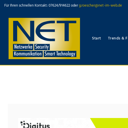
Für Ihren schnellen Kontakt: 07624/914622 oder
g.roescher@net-im-web.de
Start
Trends & F