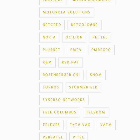
LOGPOINT
MEDIA BROADCAST
MOTOROLA SOLUTIONS
NETCEED
NETCOLOGNE
NOKIA
OCILION
PEI TEL
PLUSNET
PMEV
PMREXPO
R&M
RED HAT
ROSENBERGER OSI
SNOM
SOPHOS
STORMSHIELD
SYSERSO NETWORKS
TELE COLUMBUS
TELEKOM
TELEVES
TKTVIVAX
VATM
VERSATEL
VITEL