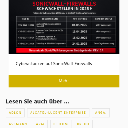
Cyberattacken auf SonicWall-Firewalls
Mehr
Lesen Sie auch über ...
ADLON
ALCATEL-LUCENT ENTERPRISE
ANGA.
ASSMANN
AVM
BITKOM
BREKO