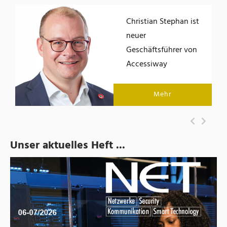
Christian Stephan ist
der
neuer
Geschäftsführer von
Accessiway
Mehr
Unser aktuelles Heft ...