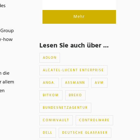
des
Mehr
, Group
ow-how
Lesen Sie auch über ...
ADLON
ALCATEL-LUCENT ENTERPRISE
n die
r allem
ANGA.
ASSMANN
AVM
ten
BITKOM
BREKO
BUNDESNETZAGENTUR
COMMVAULT
CONTROLWARE
DELL
DEUTSCHE GLASFASER