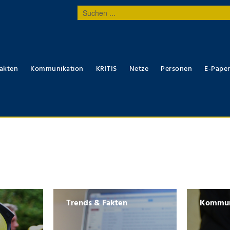
Suchen
...
akten
Kommunikation
KRITIS
Netze
Personen
E-Pape
Trends & Fakten
Kommun