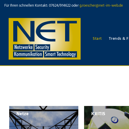
Für Ihren schnellen Kontakt: 07624/914622 oder
g.roescher@net-im-web.de
Start
Trends & F
Netze
KRITIS