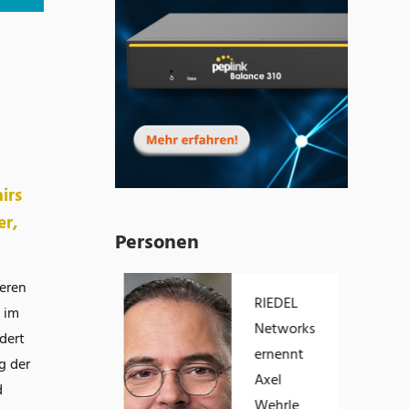
irs
er,
Personen
ieren
Eric Brabänder
RIEDEL
 im
übernimmt die
Networks
dert
Geschäftsführung
ernennt
g der
von Empolis
Axel
d
Wehrle