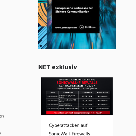
NET exklusiv
en
Cyberattacken auf
s
SonicWall-Firewalls