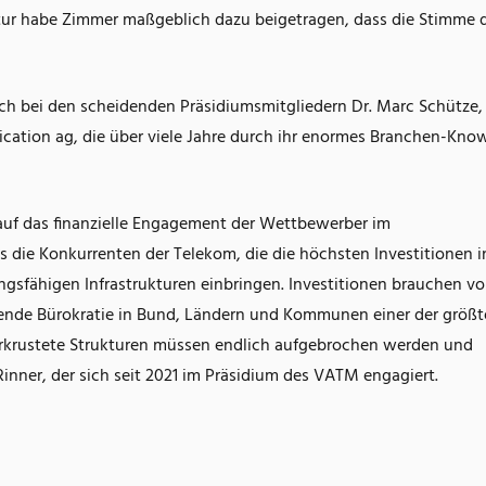
tur habe Zimmer maßgeblich dazu beigetragen, dass die Stimme 
ch bei den scheidenden Präsidiumsmitgliedern Dr. Marc Schütze
nication ag, die über viele Jahre durch ihr enormes Branchen-Kn
auf das finanzielle Engagement der Wettbewerber im
 die Konkurrenten der Telekom, die die höchsten Investitionen i
gsfähigen Infrastrukturen einbringen. Investitionen brauchen vo
rdende Bürokratie in Bund, Ländern und Kommunen einer der größ
Verkrustete Strukturen müssen endlich aufgebrochen werden und
inner, der sich seit 2021 im Präsidium des VATM engagiert.