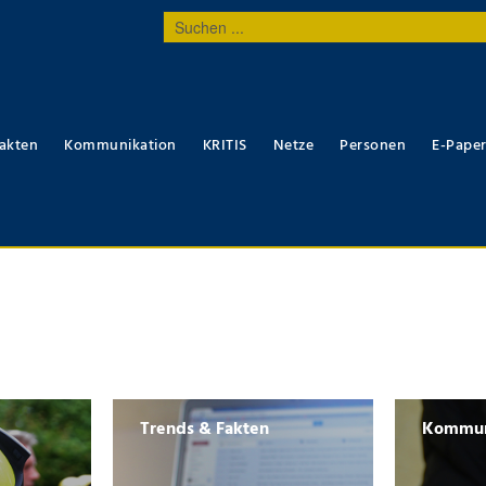
Suchen
...
akten
Kommunikation
KRITIS
Netze
Personen
E-Pape
Trends & Fakten
Kommun