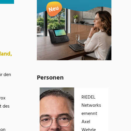
land,
ür den
Personen
Eric Brabänder
RIEDEL
rox
übernimmt die
Networks
t des
Geschäftsführung
ernennt
von Empolis
Axel
ion
Wehrle