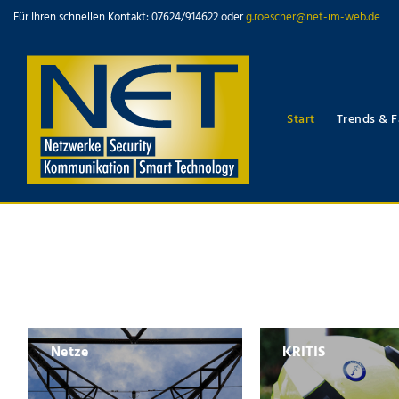
Für Ihren schnellen Kontakt: 07624/914622 oder
g.roescher@net-im-web.de
Start
Trends & F
Netze
KRITIS