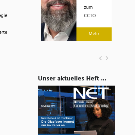
zum
Mehr
egie
CCTO
erte
Mehr
Unser aktuelles Heft ...