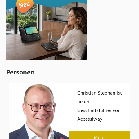
Personen
Christian Stephan ist
der
neuer
Geschäftsführer von
Accessiway
Mehr