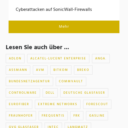
Cyberattacken auf SonicWall-Firewalls
Mehr
Lesen Sie auch über ...
ADLON
ALCATEL-LUCENT ENTERPRISE
ANGA.
ASSMANN
AVM
BITKOM
BREKO
BUNDESNETZAGENTUR
COMMVAULT
CONTROLWARE
DELL
DEUTSCHE GLASFASER
EUROFIBER
EXTREME NETWORKS
FORESCOUT
FRAUNHOFER
FREQUENTIS
FRK
GASLINE
GVG GLASFASER
INTEC
LANGMATZ