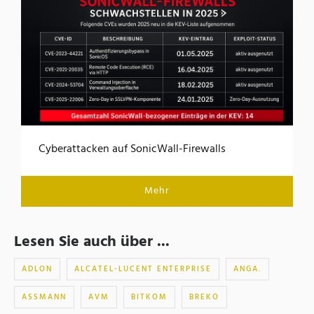
Cyberattacken auf SonicWall-Firewalls
Mehr
Lesen Sie auch über ...
ADLON
ALCATEL-LUCENT ENTERPRISE
ANGA.
ASSMANN
AVM
BITKOM
BREKO