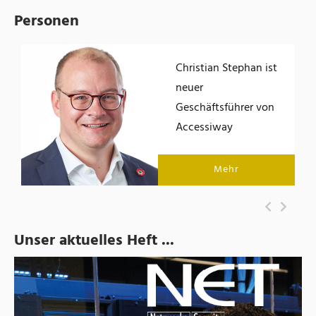
Personen
Christian Stephan ist
der
neuer
Geschäftsführer von
Accessiway
Mehr
Unser aktuelles Heft ...