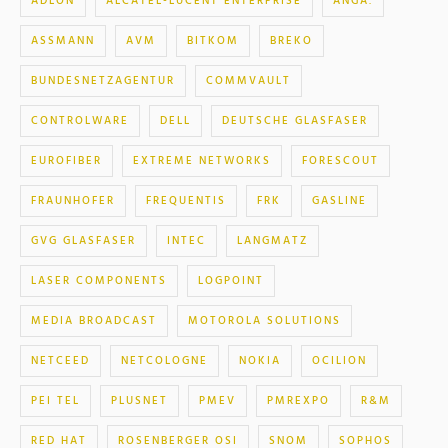
ADLON
ALCATEL-LUCENT ENTERPRISE
ANGA.
ASSMANN
AVM
BITKOM
BREKO
BUNDESNETZAGENTUR
COMMVAULT
CONTROLWARE
DELL
DEUTSCHE GLASFASER
EUROFIBER
EXTREME NETWORKS
FORESCOUT
FRAUNHOFER
FREQUENTIS
FRK
GASLINE
GVG GLASFASER
INTEC
LANGMATZ
LASER COMPONENTS
LOGPOINT
MEDIA BROADCAST
MOTOROLA SOLUTIONS
NETCEED
NETCOLOGNE
NOKIA
OCILION
PEI TEL
PLUSNET
PMEV
PMREXPO
R&M
RED HAT
ROSENBERGER OSI
SNOM
SOPHOS