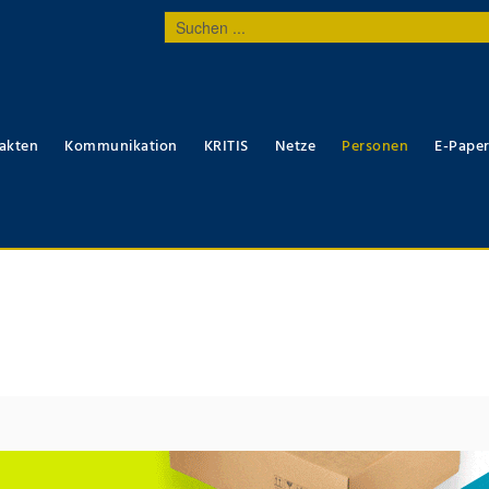
Suchen
...
akten
Kommunikation
KRITIS
Netze
Personen
E-Pape