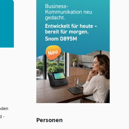
unden
d -
Personen