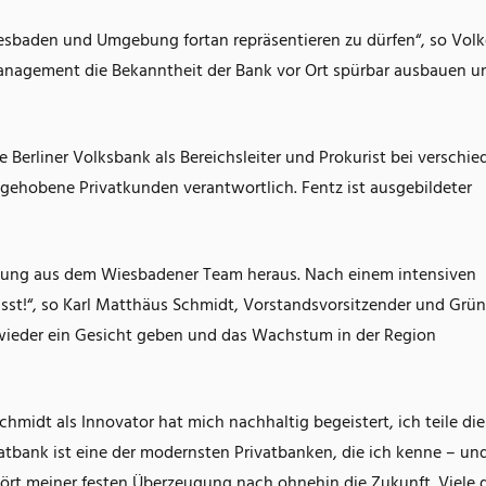
Wiesbaden und Umgebung fortan repräsentieren zu dürfen“, so Volk
anagement die Bekanntheit der Bank vor Ort spürbar ausbauen u
e Berliner Volksbank als Bereichsleiter und Prokurist bei verschi
ehobene Privatkunden verantwortlich. Fentz ist ausgebildeter
ehlung aus dem Wiesbadener Team heraus. Nach einem intensiven
asst!“, so Karl Matthäus Schmidt, Vorstandsvorsitzender und Grü
t wieder ein Gesicht geben und das Wachstum in der Region
chmidt als Innovator hat mich nachhaltig begeistert, ich teile di
vatbank ist eine der modernsten Privatbanken, die ich kenne – u
rt meiner festen Überzeugung nach ohnehin die Zukunft. Viele 