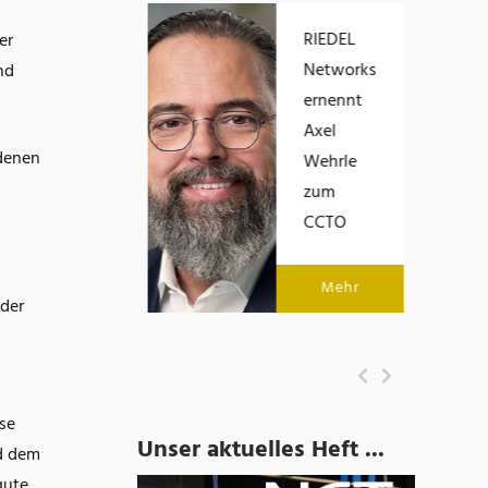
Eric Brabänder
RIEDEL
er
übernimmt die
Networks
nd
Geschäftsführung
ernennt
von Empolis
Axel
edenen
Wehrle
zum
Mehr
CCTO
Mehr
nder
ese
Unser aktuelles Heft ...
nd dem
gute