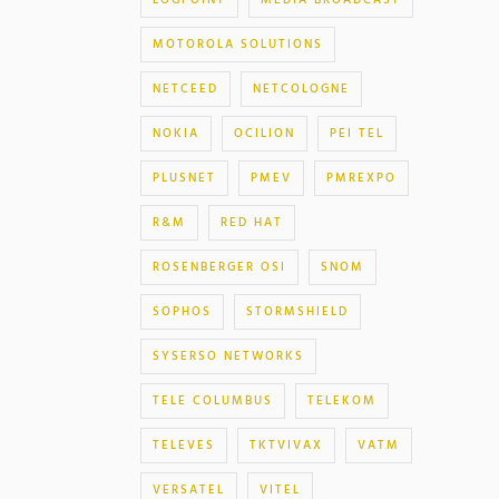
LOGPOINT
MEDIA BROADCAST
MOTOROLA SOLUTIONS
NETCEED
NETCOLOGNE
NOKIA
OCILION
PEI TEL
PLUSNET
PMEV
PMREXPO
R&M
RED HAT
ROSENBERGER OSI
SNOM
SOPHOS
STORMSHIELD
SYSERSO NETWORKS
TELE COLUMBUS
TELEKOM
TELEVES
TKTVIVAX
VATM
VERSATEL
VITEL