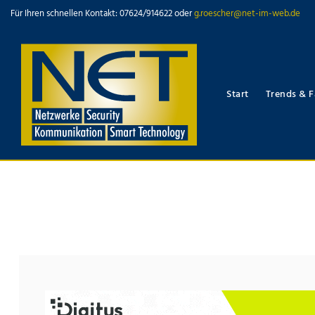
Für Ihren schnellen Kontakt: 07624/914622 oder
g.roescher@net-im-web.de
Start
Trends & F