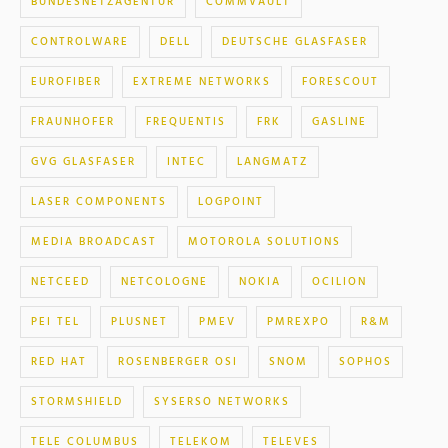
BUNDESNETZAGENTUR
COMMVAULT
CONTROLWARE
DELL
DEUTSCHE GLASFASER
EUROFIBER
EXTREME NETWORKS
FORESCOUT
FRAUNHOFER
FREQUENTIS
FRK
GASLINE
GVG GLASFASER
INTEC
LANGMATZ
LASER COMPONENTS
LOGPOINT
MEDIA BROADCAST
MOTOROLA SOLUTIONS
NETCEED
NETCOLOGNE
NOKIA
OCILION
PEI TEL
PLUSNET
PMEV
PMREXPO
R&M
RED HAT
ROSENBERGER OSI
SNOM
SOPHOS
STORMSHIELD
SYSERSO NETWORKS
TELE COLUMBUS
TELEKOM
TELEVES