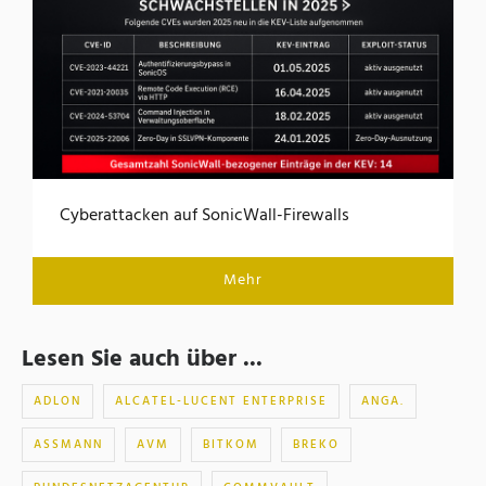
Cyberattacken auf SonicWall-Firewalls
Mehr
Lesen Sie auch über ...
ADLON
ALCATEL-LUCENT ENTERPRISE
ANGA.
ASSMANN
AVM
BITKOM
BREKO