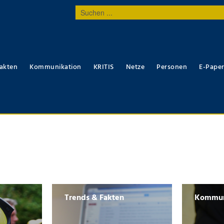
Suchen
...
akten
Kommunikation
KRITIS
Netze
Personen
E-Pape
Trends & Fakten
Kommun