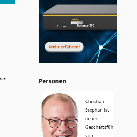
ren.
Personen
William Schmitt bleibt
Christian
Aufsichtsratsvorsitzender
Stephan ist
der govdigital eG
neuer
Geschäftsführer
von