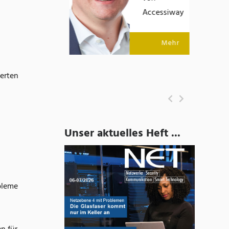
Mehr
Accessiway
Mehr
ierten
Unser aktuelles Heft ...
bleme