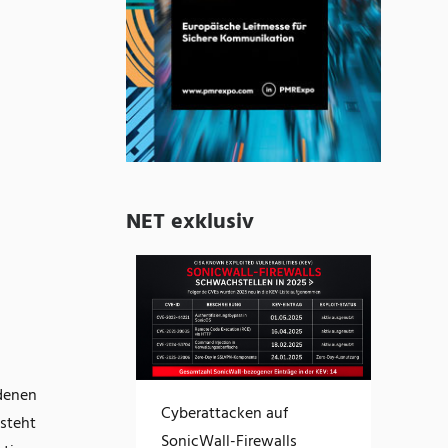
NET exklusiv
 denen
Cyberattacken auf
steht
SonicWall-Firewalls