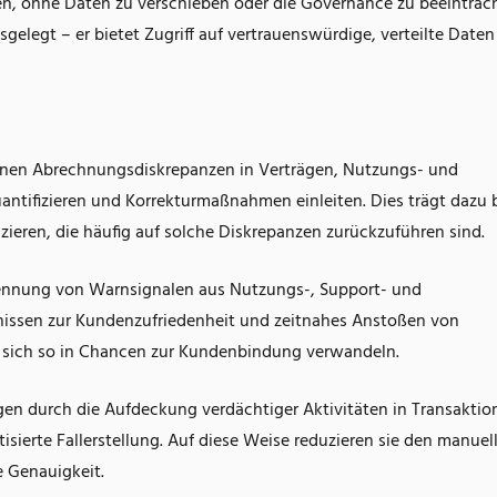
, ohne Daten zu verschieben oder die Governance zu beeinträch
sgelegt – er bietet Zugriff auf vertrauenswürdige, verteilte Daten
nen Abrechnungsdiskrepanzen in Verträgen, Nutzungs- und
ntifizieren und Korrekturmaßnahmen einleiten. Dies trägt dazu b
uzieren, die häufig auf solche Diskrepanzen zurückzuführen sind.
ennung von Warnsignalen aus Nutzungs-, Support- und
issen zur Kundenzufriedenheit und zeitnahes Anstoßen von
 sich so in Chancen zur Kundenbindung verwandeln.
n durch die Aufdeckung verdächtiger Aktivitäten in Transaktio
erte Fallerstellung. Auf diese Weise reduzieren sie den manuel
 Genauigkeit.