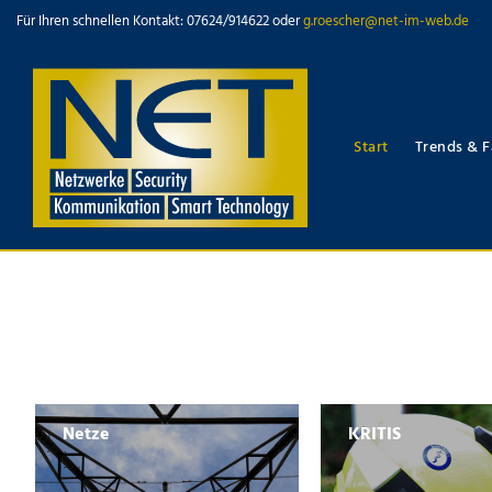
Für Ihren schnellen Kontakt: 07624/914622 oder
g.roescher@net-im-web.de
Start
Trends & F
Netze
KRITIS