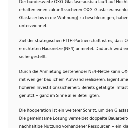
Der bundesweite OXG-Glasfaserausbau läuft auf Hocht
erhalten einen zukunftssicheren OXG-Glasfaseranschl
Glasfaser bis in die Wohnung) zu beschleunigen, hab
unterzeichnet.
Ziel der strategischen FTTH-Partnerschaft ist es, das
errichteten Hausnetze (NE4) anmietet. Dadurch wird ei
sichergestellt.
Durch die Anmietung bestehender NE4-Netze kann OXG 
mit weniger baulichem Aufwand realisieren. Eigentüme
höheren Investitionssicherheit: Bereits getätigte Inf
genutzt – ganz im Sinne aller Beteiligten.
Die Kooperation ist ein weiterer Schritt, um den Glasf
Die gemeinsame Lösung vermeidet doppelte Bauarbeiten
nachhaltige Nutzung vorhandener Ressourcen – ein kl