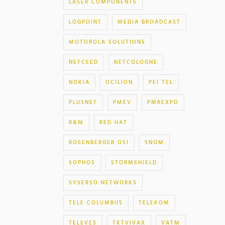
LASER COMPONENTS
LOGPOINT
MEDIA BROADCAST
MOTOROLA SOLUTIONS
NETCEED
NETCOLOGNE
NOKIA
OCILION
PEI TEL
PLUSNET
PMEV
PMREXPO
R&M
RED HAT
ROSENBERGER OSI
SNOM
SOPHOS
STORMSHIELD
SYSERSO NETWORKS
TELE COLUMBUS
TELEKOM
TELEVES
TKTVIVAX
VATM