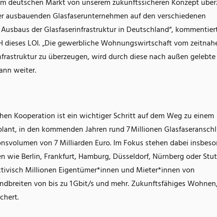
r im deutschen Markt von unserem zukunftssicheren Konzept übe
der ausbauenden Glasfaserunternehmen auf den verschiedenen
n Ausbaus der Glasfaserinfrastruktur in Deutschland“, kommentier
 dieses LOI. „Die gewerbliche Wohnungswirtschaft vom zeitnah
nfrastruktur zu überzeugen, wird durch diese nach außen gelebte
ann weiter.
hen Kooperation ist ein wichtiger Schritt auf dem Weg zu einem
lant, in den kommenden Jahren rund 7 Millionen Glasfaseransch
tionsvolumen von 7 Milliarden Euro. Im Fokus stehen dabei insbes
ie Berlin, Frankfurt, Hamburg, Düsseldorf, Nürnberg oder Stut
ektivisch Millionen Eigentümer*innen und Mieter*innen von
andbreiten von bis zu 1 Gbit/s und mehr. Zukunftsfähiges Wohnen
chert.