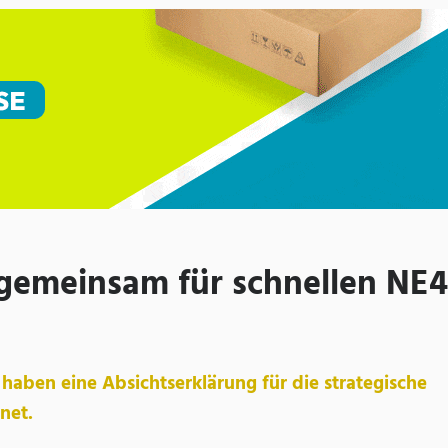
emeinsam für schnellen NE4
aben eine Absichtserklärung für die strategische
net.