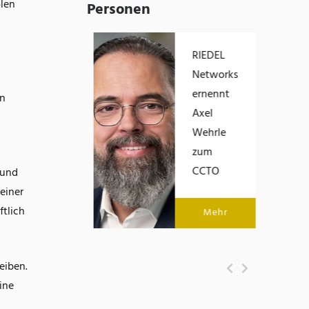
len
Personen
Eric Brabänder
RIEDEL
übernimmt die
Networks
Geschäftsführung
ernennt
en
von Empolis
Axel
Wehrle
zum
Mehr
CCTO
 und
einer
ftlich
Mehr
eiben.
ine