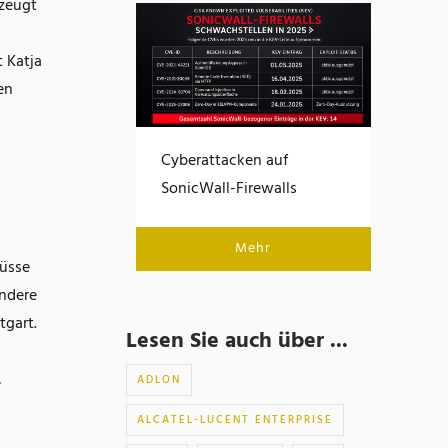
rzeugt
t Katja
en
Cyberattacken auf
SonicWall-Firewalls
Mehr
lüsse
ondere
tgart.
Lesen Sie auch über ...
,
ADLON
ALCATEL-LUCENT ENTERPRISE