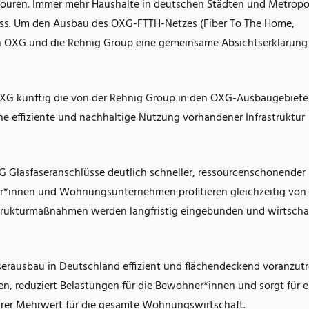
ouren. Immer mehr Haushalte in deutschen Städten und Metropo
uss. Um den Ausbau des OXG-FTTH-Netzes (Fiber To The Home,
en OXG und die Rehnig Group eine gemeinsame Absichtserklärung
s OXG künftig die von der Rehnig Group in den OXG-Ausbaugebiet
ne effiziente und nachhaltige Nutzung vorhandener Infrastruktur
Glasfaseranschlüsse deutlich schneller, ressourcenschonender
r*innen und Wohnungsunternehmen profitieren gleichzeitig von 
rastrukturmaßnahmen werden langfristig eingebunden und wirtscha
aserausbau in Deutschland effizient und flächendeckend voranzutr
, reduziert Belastungen für die Bewohner*innen und sorgt für e
arer Mehrwert für die gesamte Wohnungswirtschaft.