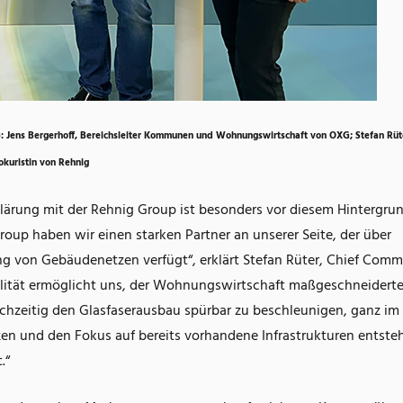
ks): Jens Bergerhoff, Bereichsleiter Kommunen und Wohnungswirtschaft von OXG; Stefan Rü
kuristin von Rehnig
klärung mit der Rehnig Group ist besonders vor diesem Hintergrun
Group haben wir einen starken Partner an unserer Seite, der über
ng von Gebäudenetzen verfügt“, erklärt Stefan Rüter, Chief Comm
lität ermöglicht uns, der Wohnungswirtschaft maßgeschneidert
ichzeitig den Glasfaserausbau spürbar zu beschleunigen, ganz im
n und den Fokus auf bereits vorhandene Infrastrukturen entsteh
.“