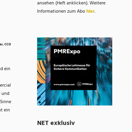
ansehen (Heft anklicken). Weitere
Informationen zum Abo
hier
.
ter, CCO
d ein
ercial
e und
 Sinne
t ein
NET exklusiv