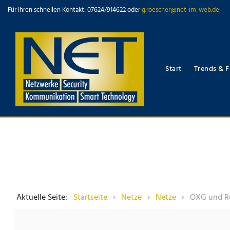
Für Ihren schnellen Kontakt: 07624/914622 oder
g.roescher@net-im-web.de
Start
Trends & F
Aktuelle Seite:
Startseite
Netze
Netze
OXG und Re