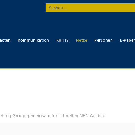
Suchen
...
akten
Kommunikation
KRITIS
Netze
Personen
E-Pape
hnig Group gemeinsam für schnellen NE4-Ausbau