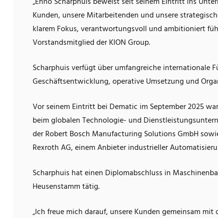
„Enno Scharphuis beweist seit seinem Eintritt ins Unt
Kunden, unsere Mitarbeitenden und unsere strategische
klarem Fokus, verantwortungsvoll und ambitioniert füh
Vorstandsmitglied der KION Group.
Scharphuis verfügt über umfangreiche internationale F
Geschäftsentwicklung, operative Umsetzung und Organ
Vor seinem Eintritt bei Dematic im September 2025 war
beim globalen Technologie- und Dienstleistungsuntern
der Robert Bosch Manufacturing Solutions GmbH sowie
Rexroth AG, einem Anbieter industrieller Automatisier
Scharphuis hat einen Diplomabschluss in Maschinenba
Heusenstamm tätig.
„Ich freue mich darauf, unsere Kunden gemeinsam mit 