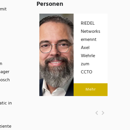
Personen
 mit
Eric Brabänder
RIEDEL
übernimmt die
Networks
Geschäftsführung
ernennt
von Empolis
Axel
Wehrle
en
zum
Mehr
nager
CCTO
Bosch
Mehr
tic in
ziente