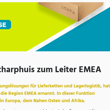
charphuis zum Leiter EMEA
ungslösungen für Lieferketten und Lagerlogistik, hat
die Region EMEA ernannt. In dieser Funktion
t in Europa, dem Nahen Osten und Afrika.