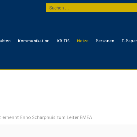
Suchen
...
akten
Kommunikation
KRITIS
Netze
Personen
E-Pape
 ernennt Enno Scharphuis zum Leiter EMEA