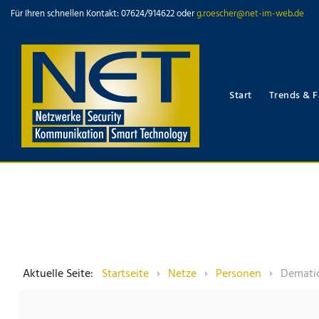
Für Ihren schnellen Kontakt: 07624/914622 oder
g.roescher@net-im-web.de
Start
Trends & F
Aktuelle Seite:
Startseite
Netze
Personen
Dematic