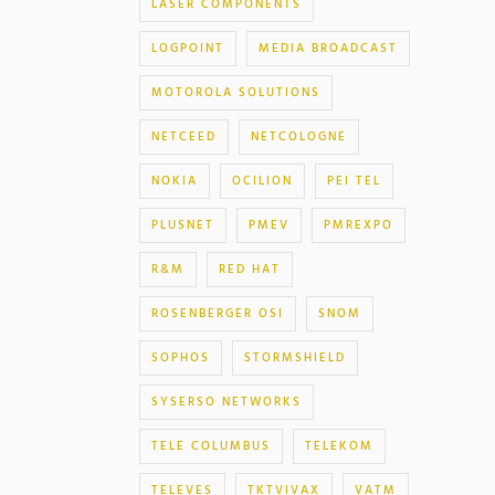
LASER COMPONENTS
LOGPOINT
MEDIA BROADCAST
MOTOROLA SOLUTIONS
NETCEED
NETCOLOGNE
NOKIA
OCILION
PEI TEL
PLUSNET
PMEV
PMREXPO
R&M
RED HAT
ROSENBERGER OSI
SNOM
SOPHOS
STORMSHIELD
SYSERSO NETWORKS
TELE COLUMBUS
TELEKOM
TELEVES
TKTVIVAX
VATM