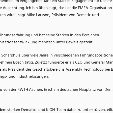
ernehmen im vergangenen Jahr ein starkes Engagement für unsere
 Ausrichtung. Ich bin überzeugt, dass er die EMEA-Organisation
ren wird“, sagt Mike Larsson, Präsident von Dematic und
ührungserfahrung und hat seine Stärken in den Bereichen
isationsentwicklung mehrfach unter Beweis gestellt.
 Scharphuis über viele Jahre in verschiedenen Führungsposition
ehmen Bosch tätig. Zuletzt fungierte er als CEO und General Ma
 als Präsident des Geschäftsbereichs Assembly Technology bei 
ungs- und Industrielösungen.
u von der RWTH Aachen. Er ist am deutschen Hauptsitz von Dema
dem starken Dematic- und KION-Team dabei zu unterstützen, effi